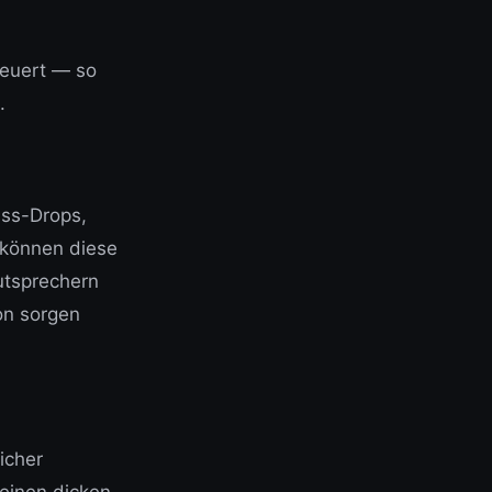
teuert — so
.
ass-Drops,
 können diese
utsprechern
on sorgen
icher
einen dicken,