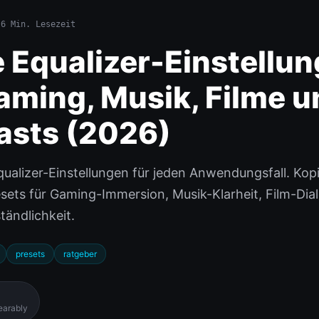
·
6 Min. Lesezeit
 Equalizer-Einstellu
aming, Musik, Filme u
asts (2026)
ualizer-Einstellungen für jeden Anwendungsfall. Kopi
ets für Gaming-Immersion, Musik-Klarheit, Film-Dia
tändlichkeit.
presets
ratgeber
earably