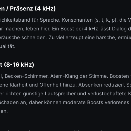
n / Präsenz (4 kHz)
ichkeitsband für Sprache. Konsonanten (s, t, k, p), die 
r machen, leben hier. Ein Boost bei 4 kHz lässt Dialog 
räusche schneiden. Zu viel erzeugt eine harsche, erm
alität.
t (8-16 kHz)
il, Becken-Schimmer, Atem-Klang der Stimme. Boosten 
e Klarheit und Offenheit hinzu. Absenken reduziert S
ier richten günstige Lautsprecher und verlustbehaftete
Schaden an, daher können moderate Boosts verlorenes 
len.