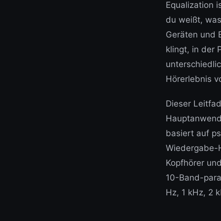
Equalization 
du weißt, was
Geräten und B
klingt, in der
unterschiedli
Hörerlebnis 
Dieser Leitfad
Hauptanwendu
basiert auf p
Wiedergabe-H
Kopfhörer und
10-Band-para
Hz, 1 kHz, 2 