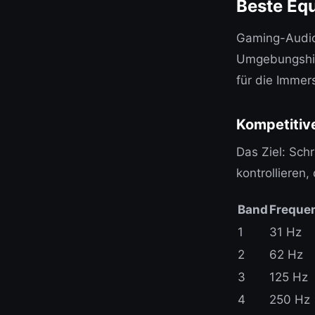
Beste Equ
Gaming-Audio 
Umgebungshin
für die Immer
Kompetitiv
Das Ziel: Sch
kontrollieren,
Band
Freque
1
31 Hz
2
62 Hz
3
125 Hz
4
250 Hz