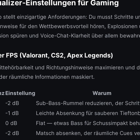
alizer-Einstellungen für Gaming
stellt einzigartige Anforderungen: Du musst Schritte u
weise für den Wettbewerbsvorteil hören, Explosionen 
sion spüren und Voice-Chat-Klarheit über allem bewahr
er FPS (Valorant, CS2, Apex Legends)
rittehörbarkeit und Richtungshinweise maximieren und 
 der räumliche Informationen maskiert.
nz
Einstellung
Warum
-2 dB
Sub-Bass-Rummel reduzieren, der Schrit
-1 dB
Leichte Absenkung für sauberen Tiefton
0 dB
Flat — etwas Bass für Schussimpakt beh
-2 dB
Matsch absenken, der räumliche Cues ve