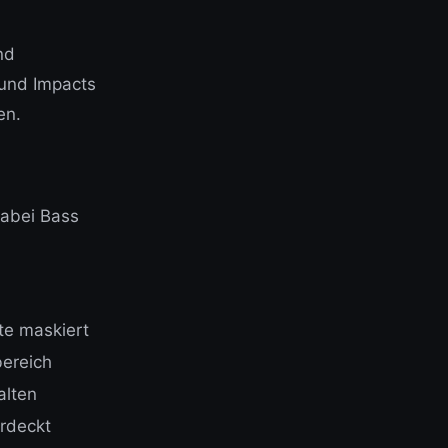
nd
und Impacts
en.
dabei Bass
te maskiert
bereich
alten
rdeckt