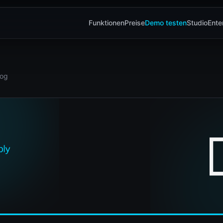
Funktionen
Preise
Demo testen
Studio
Ente
log