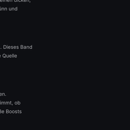
dünn und
d. Dieses Band
 Quelle
en.
timmt, ob
oße Boosts