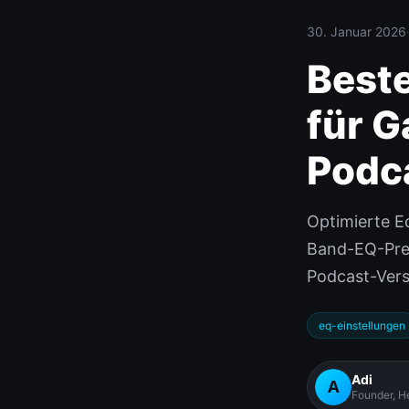
30. Januar 2026
Beste
für G
Podc
Optimierte Eq
Band-EQ-Pres
Podcast-Vers
eq-einstellungen
Adi
Founder, H