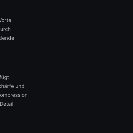
Worte
durch
üdende
fügt
chärfe und
 Kompression
Detail