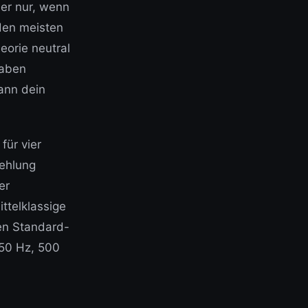
ber nur, wenn
 den meisten
eorie neutral
haben
ann dein
für vier
ehlung
er
ttelklassige
en Standard-
250 Hz, 500