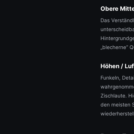
Obere Mitte
Das Verständl
unterscheidba
Hintergrundge
„blecherne” Qu
Höhen / Luf
Funkeln, Deta
wahrgenommen
Zischlaute. H
den meisten 
wiederherstel