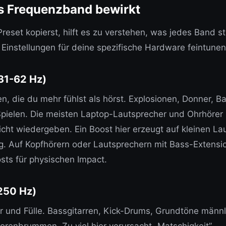
s Frequenzband bewirkt
Preset kopierst, hilft es zu verstehen, was jedes Band s
 Einstellungen für deine spezifische Hardware feintunen
31-62 Hz)
n, die du mehr fühlst als hörst. Explosionen, Donner, B
pielen. Die meisten Laptop-Lautsprecher und Ohrhörer
cht wiedergeben. Ein Boost hier erzeugt auf kleinen La
g. Auf Kopfhörern oder Lautsprechern mit Bass-Extensi
ts für physischen Impact.
250 Hz)
 und Fülle. Bassgitarren, Kick-Drums, Grundtöne männl
renbrummen. Zu viel hier verursacht „Matschigkeit” — 