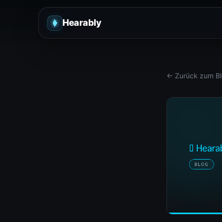
Hearably
← Zurück zum B