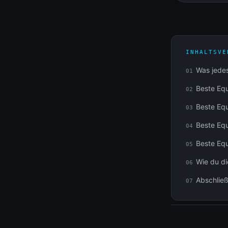
INHALTSVE
Was jede
01
Beste Equ
02
Beste Equ
03
Beste Equ
04
Beste Equ
05
Wie du di
06
Abschlie
07