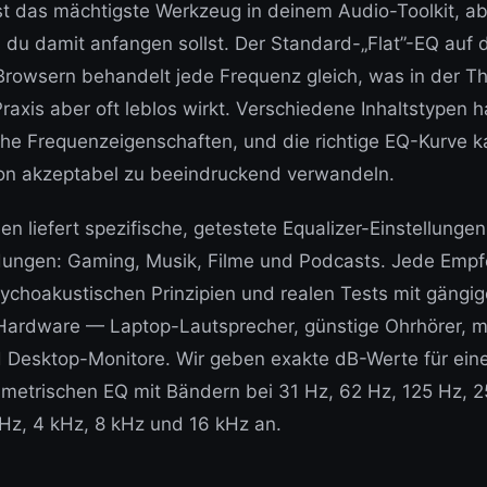
ist das mächtigste Werkzeug in deinem Audio-Toolkit, a
 du damit anfangen sollst. Der Standard-„Flat”-EQ auf
rowsern behandelt jede Frequenz gleich, was in der Th
 Praxis aber oft leblos wirkt. Verschiedene Inhaltstypen 
che Frequenzeigenschaften, und die richtige EQ-Kurve k
von akzeptabel zu beeindruckend verwandeln.
en liefert spezifische, getestete Equalizer-Einstellungen 
ngen: Gaming, Musik, Filme und Podcasts. Jede Empf
sychoakustischen Prinzipien und realen Tests mit gängig
ardware — Laptop-Lautsprecher, günstige Ohrhörer, mi
 Desktop-Monitore. Wir geben exakte dB-Werte für ein
metrischen EQ mit Bändern bei 31 Hz, 62 Hz, 125 Hz, 
kHz, 4 kHz, 8 kHz und 16 kHz an.