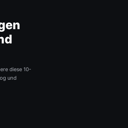
ngen
nd
ere diese 10-
log und